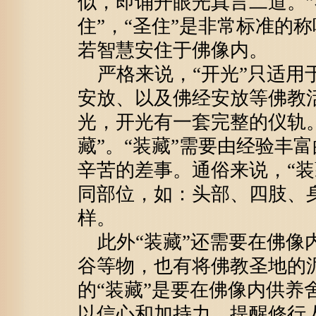
似，即诵开眼光真言二道。”
住”，“圣住”是非常标准的
若智慧安住于佛像内。
严格来说，“开光”只适用
安放、以及佛经安放等佛教
光，开光有一套完整的仪轨
藏”。“装藏”需要由经验丰
辛苦的差事。通俗来说，“装
同部位，如：头部、四肢、
样。
此外“装藏”还需要在佛像
谷等物，也有将佛教圣地的
的“装藏”是要在佛像内供养
以信心和加持力，提醒修行